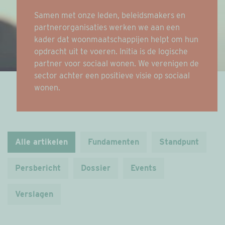
Samen met onze leden, beleidsmakers en
partnerorganisaties werken we aan een
kader dat woonmaatschappijen helpt om hun
opdracht uit te voeren. Initia is de logische
partner voor sociaal wonen. We verenigen de
sector achter een positieve visie op sociaal
wonen.
Alle artikelen
Fundamenten
Standpunt
Persbericht
Dossier
Events
Verslagen