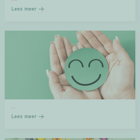
DAG VAN SOCIAAL WONEN
Lees meer
Welzijn op het werk
Lees meer