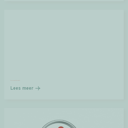
Promomateriaal geschiedenis sociaal wonen
Lees meer