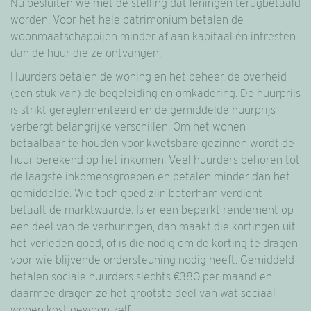
Nu besluiten we met de stelling dat leningen terugbetaald
worden. Voor het hele patrimonium betalen de
woonmaatschappijen minder af aan kapitaal én intresten
dan de huur die ze ontvangen.
Huurders betalen de woning en het beheer, de overheid
(een stuk van) de begeleiding en omkadering. De huurprijs
is strikt gereglementeerd en de gemiddelde huurprijs
verbergt belangrijke verschillen. Om het wonen
betaalbaar te houden voor kwetsbare gezinnen wordt de
huur berekend op het inkomen. Veel huurders behoren tot
de laagste inkomensgroepen en betalen minder dan het
gemiddelde. Wie toch goed zijn boterham verdient
betaalt de marktwaarde. Is er een beperkt rendement op
een deel van de verhuringen, dan maakt die kortingen uit
het verleden goed, of is die nodig om de korting te dragen
voor wie blijvende ondersteuning nodig heeft. Gemiddeld
betalen sociale huurders slechts €380 per maand en
daarmee dragen ze het grootste deel van wat sociaal
wonen kost gewoon zelf.